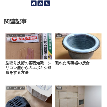
関連記事
道具・工具・DIY
植物
型取り技術の基礎知識 シ
割れた陶磁器の接合
リコン型からのエポキシ成
形をする方法
道具・工具・DIY
水槽