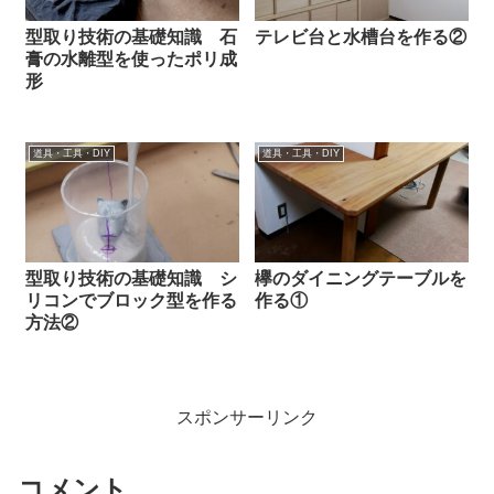
型取り技術の基礎知識 石
テレビ台と水槽台を作る②
膏の水離型を使ったポリ成
形
道具・工具・DIY
道具・工具・DIY
型取り技術の基礎知識 シ
欅のダイニングテーブルを
リコンでブロック型を作る
作る①
方法②
スポンサーリンク
コメント