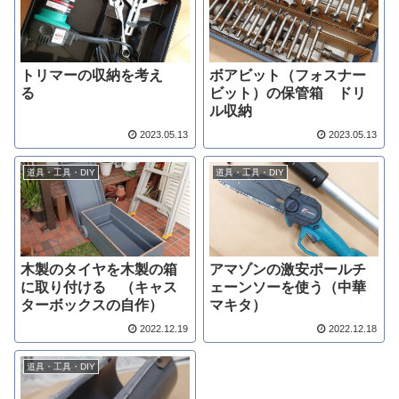
トリマーの収納を考え
ボアビット（フォスナー
る
ビット）の保管箱 ドリ
ル収納
2023.05.13
2023.05.13
道具・工具・DIY
道具・工具・DIY
木製のタイヤを木製の箱
アマゾンの激安ポールチ
に取り付ける （キャス
ェーンソーを使う（中華
ターボックスの自作）
マキタ）
2022.12.19
2022.12.18
道具・工具・DIY