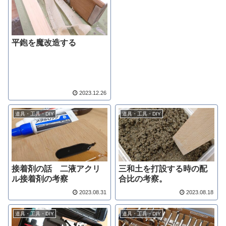
平鉋を魔改造する
2023.12.26
道具・工具・DIY
道具・工具・DIY
接着剤の話 二液アクリ
三和土を打設する時の配
ル接着剤の考察
合比の考察。
2023.08.31
2023.08.18
道具・工具・DIY
道具・工具・DIY