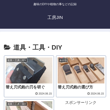
趣味のDIYや植物の事などの記録
工房JIN
道具・工具・DIY
道具・工具・DIY
未分類
替え刃式鉋の刃を研ぐ
替え刃式鉋の選び方
2024.06.15
2024.06.15
スポンサーリンク
道具・工具・DIY