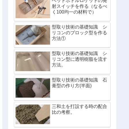
ペットボトルロケットの発
射スイッチを作る（なるべ
く100均一の材料で）
型取り技術の基礎知識 シ
リコンのブロック型を作る
方法①
型取り技術の基礎知識 シ
リコン型に透明樹脂を流す
方法。
型取り技術の基礎知識 石
膏型の作り方(半面)
三和土を打設する時の配合
比の考察。