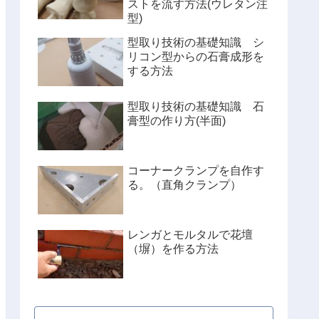
ストを流す方法(ウレタン注
型)
型取り技術の基礎知識 シ
リコン型からの石膏成形を
する方法
型取り技術の基礎知識 石
膏型の作り方(半面)
コーナークランプを自作す
る。（直角クランプ）
レンガとモルタルで花壇
（塀）を作る方法