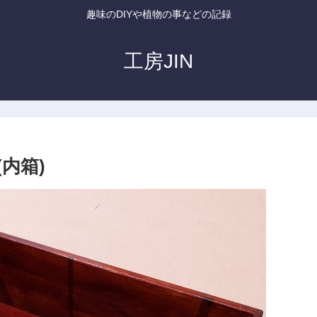
趣味のDIYや植物の事などの記録
工房JIN
内箱)