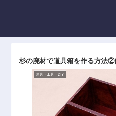
杉の廃材で道具箱を作る方法②(
道具・工具・DIY