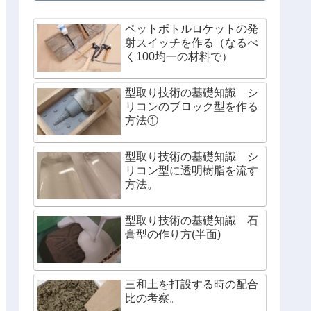
ペットボトルロケットの発
射スイッチを作る（なるべ
く100均一の材料で）
型取り技術の基礎知識 シ
リコンのブロック型を作る
方法①
型取り技術の基礎知識 シ
リコン型に透明樹脂を流す
方法。
型取り技術の基礎知識 石
膏型の作り方(半面)
三和土を打設する時の配合
比の考察。