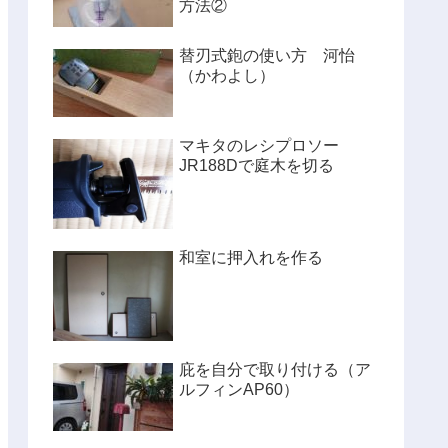
方法②
替刃式鉋の使い方 河怡
（かわよし）
マキタのレシプロソー
JR188Dで庭木を切る
和室に押入れを作る
庇を自分で取り付ける（ア
ルフィンAP60）