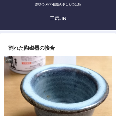
趣味のDIYや植物の事などの記録
工房JIN
割れた陶磁器の接合
植物