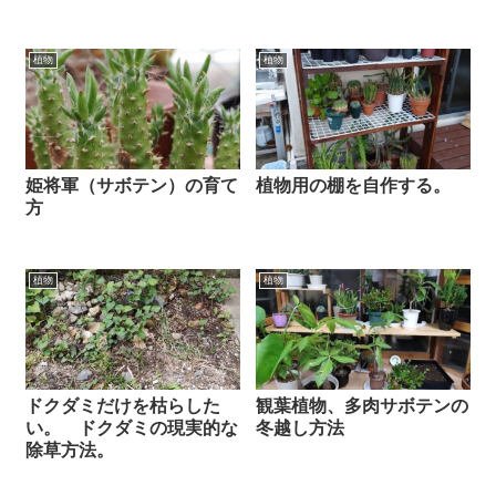
植物
植物
姫将軍（サボテン）の育て
植物用の棚を自作する。
方
植物
植物
ドクダミだけを枯らした
観葉植物、多肉サボテンの
い。 ドクダミの現実的な
冬越し方法
除草方法。