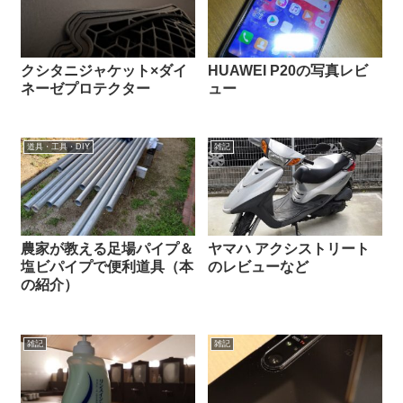
クシタニジャケット×ダイ
HUAWEI P20の写真レビ
ネーゼプロテクター
ュー
道具・工具・DIY
雑記
農家が教える足場パイプ＆
ヤマハ アクシストリート
塩ビパイプで便利道具（本
のレビューなど
の紹介）
雑記
雑記