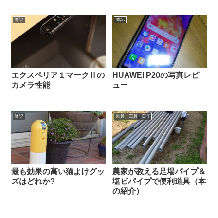
雑記
雑記
エクスペリア１マークⅡの
HUAWEI P20の写真レビ
カメラ性能
ュー
雑記
道具・工具・DIY
最も効果の高い猫よけグッ
農家が教える足場パイプ＆
ズはどれか?
塩ビパイプで便利道具（本
の紹介）