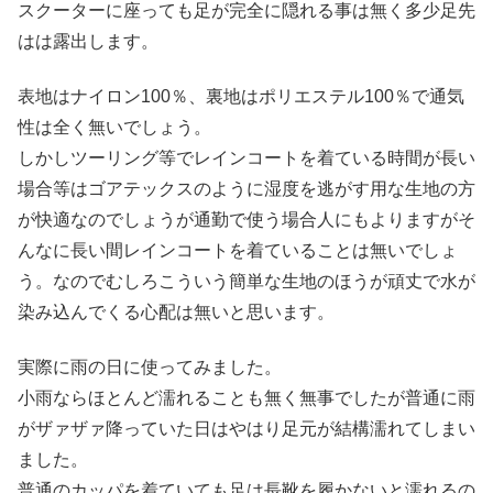
スクーターに座っても足が完全に隠れる事は無く多少足先
はは露出します。
表地はナイロン100％、裏地はポリエステル100％で通気
性は全く無いでしょう。
しかしツーリング等でレインコートを着ている時間が長い
場合等はゴアテックスのように湿度を逃がす用な生地の方
が快適なのでしょうが通勤で使う場合人にもよりますがそ
んなに長い間レインコートを着ていることは無いでしょ
う。なのでむしろこういう簡単な生地のほうが頑丈で水が
染み込んでくる心配は無いと思います。
実際に雨の日に使ってみました。
小雨ならほとんど濡れることも無く無事でしたが普通に雨
がザァザァ降っていた日はやはり足元が結構濡れてしまい
ました。
普通のカッパを着ていても足は長靴を履かないと濡れるの