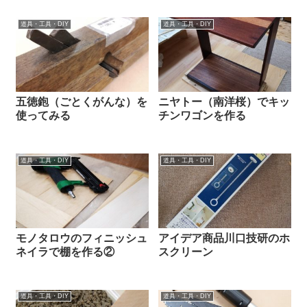
道具・工具・DIY
道具・工具・DIY
五徳鉋（ごとくがんな）を
ニヤトー（南洋桜）でキッ
使ってみる
チンワゴンを作る
道具・工具・DIY
道具・工具・DIY
モノタロウのフィニッシュ
アイデア商品川口技研のホ
ネイラで棚を作る②
スクリーン
道具・工具・DIY
道具・工具・DIY