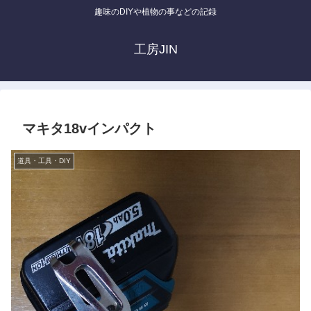
趣味のDIYや植物の事などの記録
工房JIN
マキタ18vインパクト
道具・工具・DIY