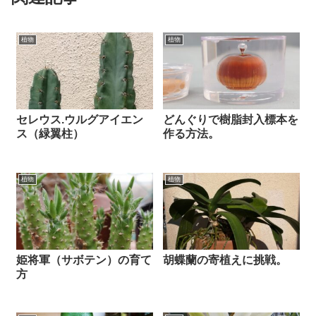
植物
植物
セレウス.ウルグアイエン
どんぐりで樹脂封入標本を
ス（緑翼柱）
作る方法。
植物
植物
姫将軍（サボテン）の育て
胡蝶蘭の寄植えに挑戦。
方