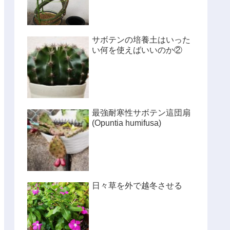
サボテンの培養土はいった
い何を使えばいいのか②
最強耐寒性サボテン這団扇
(Opuntia humifusa)
日々草を外で越冬させる