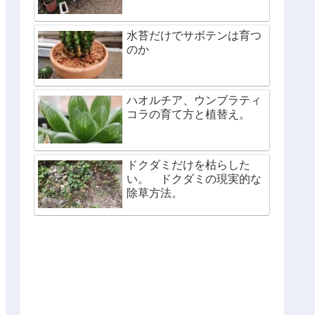
水苔だけでサボテンは育つ
のか
ハオルチア、ウンブラティ
コラの育て方と植替え。
ドクダミだけを枯らした
い。 ドクダミの現実的な
除草方法。