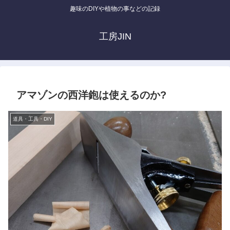
趣味のDIYや植物の事などの記録
工房JIN
アマゾンの西洋鉋は使えるのか?
道具・工具・DIY