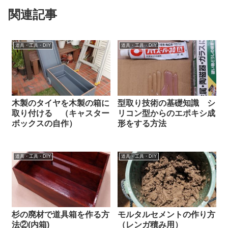
関連記事
道具・工具・DIY
道具・工具・DIY
木製のタイヤを木製の箱に
型取り技術の基礎知識 シ
取り付ける （キャスター
リコン型からのエポキシ成
ボックスの自作）
形をする方法
道具・工具・DIY
道具・工具・DIY
杉の廃材で道具箱を作る方
モルタルセメントの作り方
法②(内箱)
（レンガ積み用）