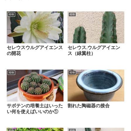
植物
植物
セレウスウルグアイエンス
セレウス.ウルグアイエン
の開花
ス（緑翼柱）
植物
植物
サボテンの培養土はいった
割れた陶磁器の接合
い何を使えばいいのか①
植物
植物